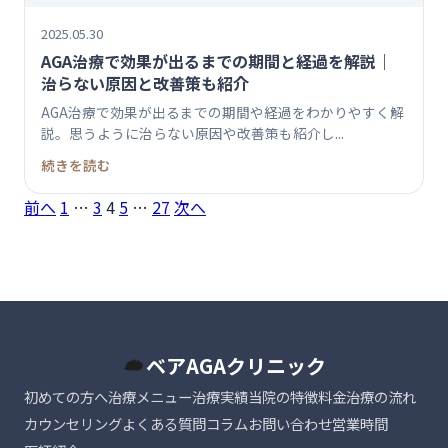
2025.05.30
AGA治療で効果が出るまでの期間と経過を解説｜
治らない原因と改善策も紹介
AGA治療で効果が出るまでの期間や経過をわかりやすく解
説。思うように治らない原因や改善策も紹介し...
続きを読む
投
前へ
1
…
3
4
5
…
27
次へ
稿
の
ペ
ベアAGAクリニック
ー
初めての方へ
治療メニュー
治療実績
当院の特徴
料金
治療の流れ
ジ
カウンセリング
よくある質問
コラム
お問い合わせ
営業時間