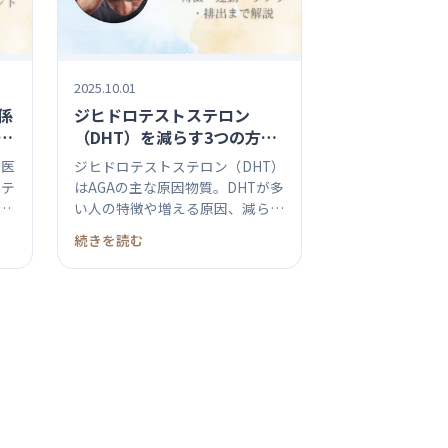
2025.10.01
係
ジヒドロテストステロン
徴
（DHT）を減らす3つの方法
｜原因・特徴・運動・サプ
を医
ジヒドロテストステロン（DHT）
リ・排出まで解説
ステ
はAGAの主な原因物質。DHTが多
い人の特徴や増える原因、減ら
す...
続きを読む