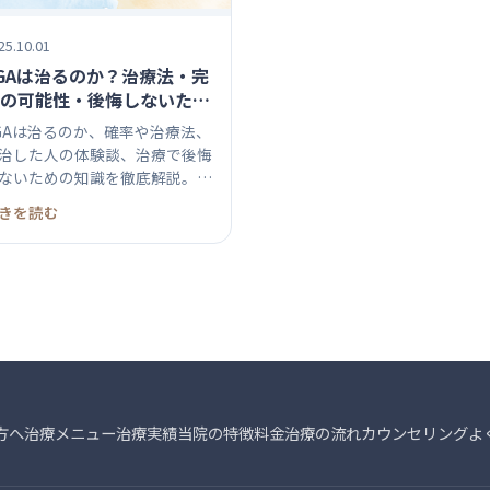
25.10.01
GAは治るのか？治療法・完
の可能性・後悔しないため
正しい知識を解説
GAは治るのか、確率や治療法、
治した人の体験談、治療で後悔
ないための知識を徹底解説。効
...
きを読む
方へ
治療メニュー
治療実績
当院の特徴
料金
治療の流れ
カウンセリング
よ