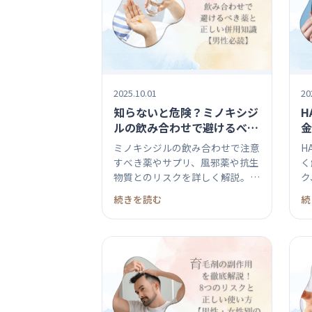
2025.10.01
20
知らないと危険？ミノキシジ
H
ルの飲み合わせで避けるべき
金
薬と正しい併用知識【男性必
悔
ミノキシジルの飲み合わせで注意
H
読】
ド
すべき薬やサプリ、風邪薬や抗生
く
物質とのリスクを詳しく解説。禁
ク
忌薬や...
談
続きを読む
続