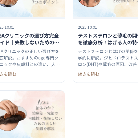
25.10.01
2025.10.01
GAクリニックの選び方完全
テストステロンと薄毛の関
イド｜失敗しないための7
を徹底分析！はげる人の特
のポイント
と改善のポイント
GAクリニックの正しい選び方を
テストステロンとはげの関係
底解説。おすすめのaga専門ク
学的に解説。ジヒドロテスト
ニックや皮膚科との違い、大学
ロン(DHT)や薄毛の原因、改善
..
策、...
きを読む
続きを読む