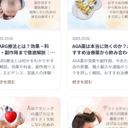
25.10.01
2025.10.01
ARG療法とは？効果・料
AGA薬は本当に効くのか？
・副作用まで徹底解説｜後
すすめ治療薬から飲み合わ
しないための薄毛治療ガイ
せ・やめた後の影響まで詳
ARG療法とは何かをわかりやす
AGA薬の効果や副作用、やめ
く解説
解説。効果や料金、副作用リス
合の影響、個人輸入や通販の
、エビデンス、芸能人の体験
クを詳しく解説。おすすめ治
、女...
や飲...
きを読む
続きを読む