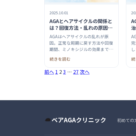
2025.10.01
20
AGAとヘアサイクルの関係と
A
は？回復方法・乱れの原因・
治
正常化のポイント
の
AGAはヘアサイクルの乱れが原
A
因。正常な周期に戻す方法や回復
完
期間、ミノキシジルの効果まで詳
し
しく解...
果を
続きを読む
続
投
前へ
1
2
3
…
27
次へ
稿
の
ペ
ベアAGAクリニック
ー
初めての
ジ