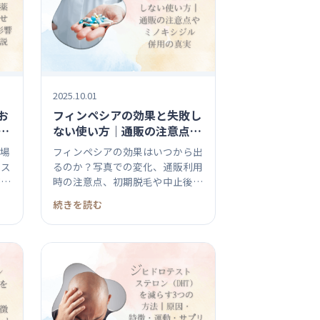
2025.10.01
お
フィンペシアの効果と失敗し
ない使い方｜通販の注意点や
し
ミノキシジル併用の真実
た場
フィンペシアの効果はいつから出
リス
るのか？写真での変化、通販利用
療薬
時の注意点、初期脱毛や中止後の
影響ま...
続きを読む