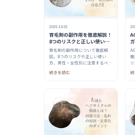
2025.10.01
20
育毛剤の副作用を徹底解説！
A
8つのリスクと正しい使い方
ガ
【男性・女性別の注意点】
つ
育毛剤の副作用について徹底解
A
説。8つのリスクや正しい使い
徹
方、男性・女性別に注意するべき
リ
ポイントも...
生.
続きを読む
続