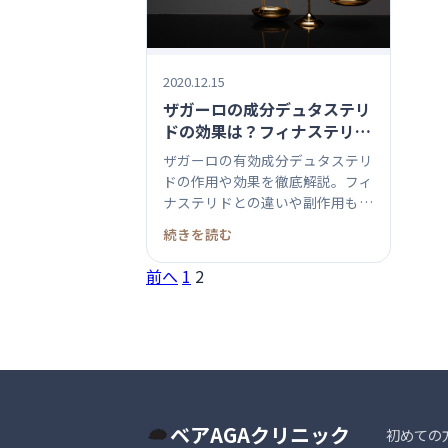
2020.12.15
ザガーロの成分デュタステリ
ドの効果は？フィナステリド
との違い、副作用は？AGA男
ザガーロの有効成分デュタステリ
性型脱毛症治療薬
ドの作用や効果を徹底解説。フィ
ナステリドとの違いや副作用もわ
かりや...
続きを読む
投
前へ
1
2
稿
の
ペ
ベアAGAクリニック
ー
初めての