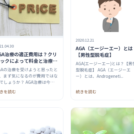
2020.12.21
21.04.30
AGA（エージーエー）とは
GA治療の適正費用は？クリ
【男性型脱毛症】
ックによって料金と治療の
AGA(エージーエー)とは？【男
れは変わる？
GAの治療を受けようと思ったと
型脱毛症】 AGA（エージーエ
、まず気になるのが費用ではな
ー）とは、Androgeneti...
でしょうか？ AGA治療は今の
..
きを読む
続きを読む