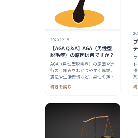
20
2020.12.15
プ
【AGA Q＆A】AGA（男性型
テ
脱毛症）の原因は何ですか？
作
プ
て
AGA（男性型脱毛症）の原因や進
ド
行の仕組みをわかりやすく解説。
作
遺伝や生活習慣など、男性の薄毛
薬】
に影...
続きを読む
続