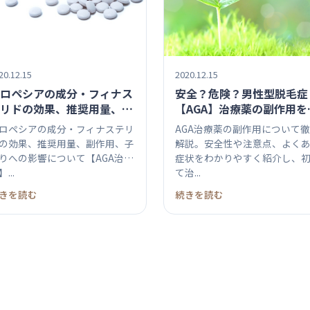
20.12.15
2020.12.15
ロペシアの成分・フィナス
安全？危険？男性型脱毛症
リドの効果、推奨用量、副
【AGA】治療薬の副作用を
用、子作りへの影響につい
ろう！
ロペシアの成分・フィナステリ
AGA治療薬の副作用について
【AGA治療薬】
の効果、推奨用量、副作用、子
解説。安全性や注意点、よく
りへの影響について【AGA治療
症状をわかりやすく紹介し、
...
て治...
きを読む
続きを読む