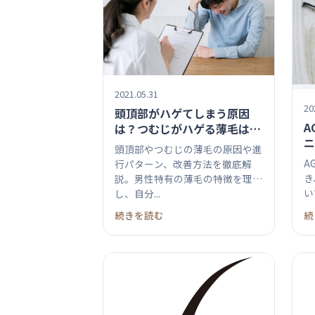
2021.05.31
20
頭頂部がハゲてしまう原因
A
は？つむじがハゲる薄毛は改
ニ
善する？薄毛の効果的な治療
頭頂部やつむじの薄毛の原因や進
流
と対策
A
行パターン、改善方法を徹底解
き
説。男性特有の薄毛の特徴を理解
い
し、自分...
と.
続きを読む
続