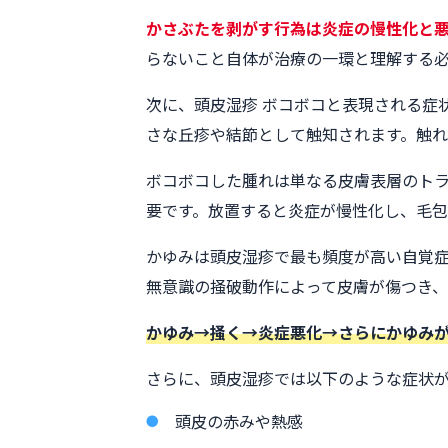
かさぶたを剥がす行為は炎症の慢性化と
らないこと自体が治療の一環と理解する
次に、頭皮湿疹 ボコボコと表現される症
さな丘疹や結節として触知されます。触
ボコボコした腫れは単なる皮膚表層のト
要です。放置すると炎症が慢性化し、毛
かゆみは頭皮湿疹で最も頻度が高い自覚
無意識の掻破動作によって皮膚が傷つき
かゆみ→掻く→炎症悪化→さらにかゆみ
さらに、頭皮湿疹では以下のような症状
頭皮の赤みや熱感