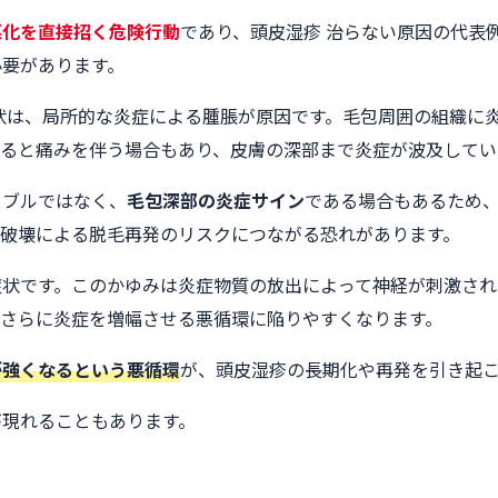
悪化を直接招く危険行動
であり、頭皮湿疹 治らない原因の代表
必要があります。
状は、局所的な炎症による腫脹が原因です。毛包周囲の組織に
れると痛みを伴う場合もあり、皮膚の深部まで炎症が波及してい
ラブルではなく、
毛包深部の炎症サイン
である場合もあるため
包破壊による脱毛再発のリスクにつながる恐れがあります。
症状です。このかゆみは炎症物質の放出によって神経が刺激され
、さらに炎症を増幅させる悪循環に陥りやすくなります。
が強くなるという悪循環
が、頭皮湿疹の長期化や再発を引き起
が現れることもあります。