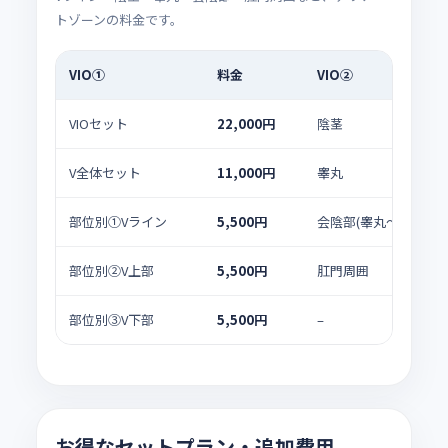
トゾーンの料金です。
VIO①
料金
VIO②
VIOセット
22,000円
陰茎
V全体セット
11,000円
睾丸
部位別①Vライン
5,500円
会陰部(睾丸〜肛門の部
部位別②V上部
5,500円
肛門周囲
部位別③V下部
5,500円
–
お得なセットプラン・追加費用