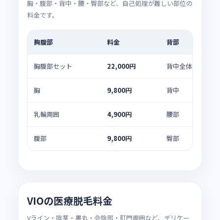
胸・腹部・背中・腰・臀部など、自己処理が難しい部位の
料金です。
胸腹部
料金
背部
胸腹部セット
22,000円
背中全体セット
胸
9,800円
背中
乳輪周囲
4,900円
腰部
腹部
9,800円
臀部
VIOの医療脱毛料金
Vライン・陰茎・睾丸・会陰部・肛門周囲など、デリケー