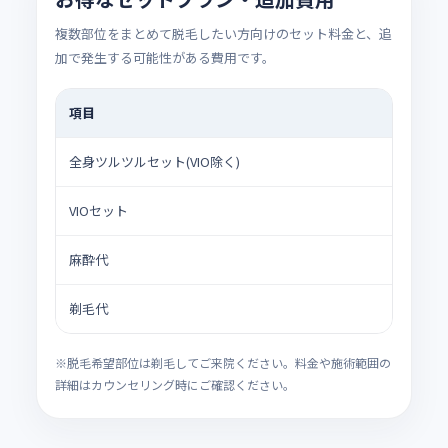
複数部位をまとめて脱毛したい方向けのセット料金と、追
加で発生する可能性がある費用です。
項目
料
全身ツルツルセット(VIO除く)
69
VIOセット
22
麻酔代
1部
剃毛代
1部
※脱毛希望部位は剃毛してご来院ください。料金や施術範囲の
詳細はカウンセリング時にご確認ください。