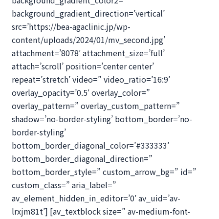
background_gradient_color2=”
background_gradient_direction=’vertical’
src=’https://bea-agaclinic.jp/wp-
content/uploads/2024/01/mv_second.jpg’
attachment=’8078′ attachment_size=’full’
attach=’scroll’ position=’center center’
repeat=’stretch’ video=” video_ratio=’16:9′
overlay_opacity=’0.5′ overlay_color=”
overlay_pattern=” overlay_custom_pattern=”
shadow=’no-border-styling’ bottom_border=’no-
border-styling’
bottom_border_diagonal_color=’#333333′
bottom_border_diagonal_direction=”
bottom_border_style=” custom_arrow_bg=” id=”
custom_class=” aria_label=”
av_element_hidden_in_editor=’0′ av_uid=’av-
lrxjm81t’] [av_textblock size=” av-medium-font-