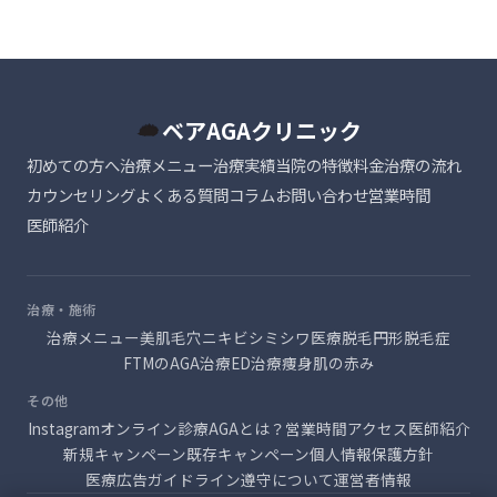
ベアAGAクリニック
初めての方へ
治療メニュー
治療実績
当院の特徴
料金
治療の流れ
カウンセリング
よくある質問
コラム
お問い合わせ
営業時間
医師紹介
治療・施術
治療メニュー
美肌
毛穴
ニキビ
シミ
シワ
医療脱毛
円形脱毛症
FTMのAGA治療
ED治療
痩身
肌の赤み
その他
Instagram
オンライン診療
AGAとは？
営業時間
アクセス
医師紹介
新規キャンペーン
既存キャンペーン
個人情報保護方針
医療広告ガイドライン遵守について
運営者情報