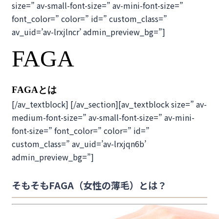
size=” av-small-font-size=” av-mini-font-size=”
font_color=” color=” id=” custom_class=”
av_uid=’av-lrxjlncr’ admin_preview_bg=”]
FAGA
FAGAとは
[/av_textblock] [/av_section][av_textblock size=” av-
medium-font-size=” av-small-font-size=” av-mini-
font-size=” font_color=” color=” id=”
custom_class=” av_uid=’av-lrxjqn6b’
admin_preview_bg=”]
そもそもFAGA（女性の薄毛）とは？