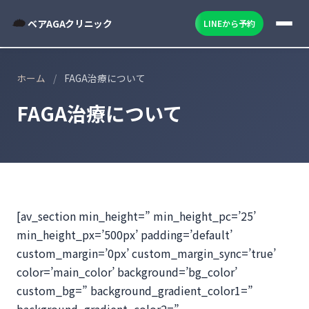
ベアAGAクリニック
LINEから予約
ホーム
/
FAGA治療について
FAGA治療について
[av_section min_height=” min_height_pc=’25’
min_height_px=’500px’ padding=’default’
custom_margin=’0px’ custom_margin_sync=’true’
color=’main_color’ background=’bg_color’
custom_bg=” background_gradient_color1=”