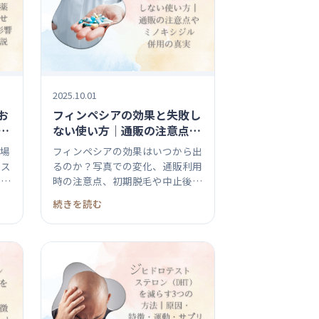
2025.10.01
お
フィンペシアの効果と失敗し
ない使い方｜通販の注意点や
し
ミノキシジル併用の真実
た場
フィンペシアの効果はいつから出
リス
るのか？写真での変化、通販利用
療薬
時の注意点、初期脱毛や中止後の
影響ま...
続きを読む