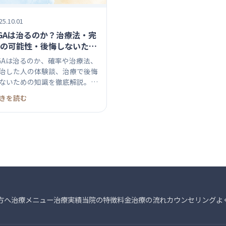
25.10.01
GAは治るのか？治療法・完
の可能性・後悔しないため
正しい知識を解説
GAは治るのか、確率や治療法、
治した人の体験談、治療で後悔
ないための知識を徹底解説。効
...
きを読む
方へ
治療メニュー
治療実績
当院の特徴
料金
治療の流れ
カウンセリング
よ