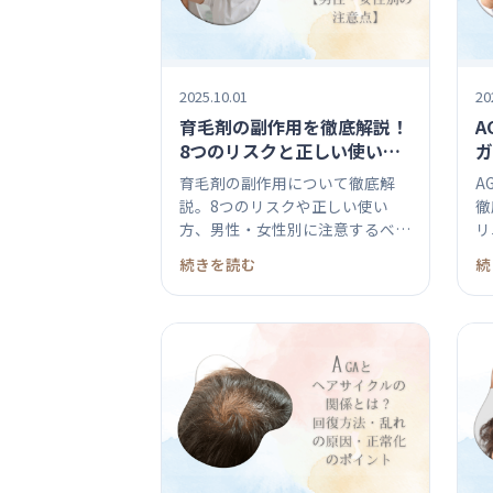
2025.10.01
20
育毛剤の副作用を徹底解説！
A
8つのリスクと正しい使い方
ガ
【男性・女性別の注意点】
つ
育毛剤の副作用について徹底解
A
説。8つのリスクや正しい使い
徹
方、男性・女性別に注意するべき
リ
ポイントも...
生.
続きを読む
続