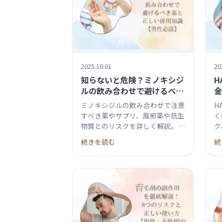
2025.10.01
20
知らないと危険？ミノキシジ
H
ルの飲み合わせで避けるべき
金
薬と正しい併用知識【男性必
悔
ミノキシジルの飲み合わせで注意
H
読】
ド
すべき薬やサプリ、風邪薬や抗生
く
物質とのリスクを詳しく解説。禁
ク
忌薬や...
談
続きを読む
続