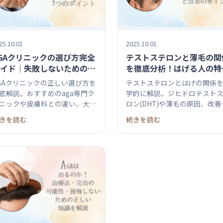
25.10.01
2025.10.01
GAクリニックの選び方完全
テストステロンと薄毛の関
イド｜失敗しないための7
を徹底分析！はげる人の特
のポイント
と改善のポイント
GAクリニックの正しい選び方を
テストステロンとはげの関係
底解説。おすすめのaga専門ク
学的に解説。ジヒドロテスト
ニックや皮膚科との違い、大学
ロン(DHT)や薄毛の原因、改善
..
策、...
きを読む
続きを読む