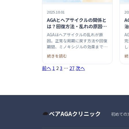
2025.10.01
20
AGAとヘアサイクルの関係と
A
は？回復方法・乱れの原因・
治
正常化のポイント
の
AGAはヘアサイクルの乱れが原
A
因。正常な周期に戻す方法や回復
完
期間、ミノキシジルの効果まで詳
し
しく解...
果を
続きを読む
続
投
前へ
1
2
3
…
27
次へ
稿
の
ペ
ベアAGAクリニック
ー
初めての
ジ