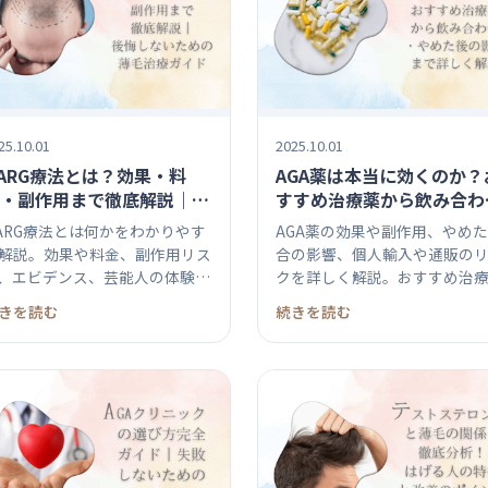
25.10.01
2025.10.01
ARG療法とは？効果・料
AGA薬は本当に効くのか？
・副作用まで徹底解説｜後
すすめ治療薬から飲み合わ
しないための薄毛治療ガイ
せ・やめた後の影響まで詳
ARG療法とは何かをわかりやす
AGA薬の効果や副作用、やめ
く解説
解説。効果や料金、副作用リス
合の影響、個人輸入や通販の
、エビデンス、芸能人の体験
クを詳しく解説。おすすめ治
、女...
や飲...
きを読む
続きを読む