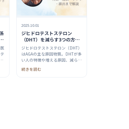
2025.10.01
係
ジヒドロテストステロン
徴
（DHT）を減らす3つの方法
｜原因・特徴・運動・サプ
を医
ジヒドロテストステロン（DHT）
リ・排出まで解説
ステ
はAGAの主な原因物質。DHTが多
い人の特徴や増える原因、減ら
す...
続きを読む