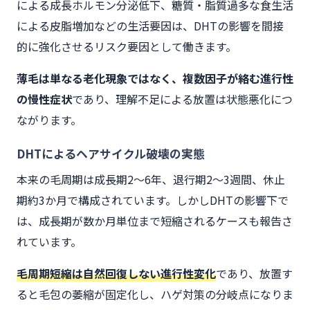
による成長ホルモン分泌低下、糖質・脂質過多な食生活
による皮脂増加などの生活要因は、DHTの影響を間接
的に強化させるリスク要因として働きます。
薄毛は単なる老化現象ではなく、複数因子が絡む進行性
の慢性症状
であり、理解不足による放置は状態悪化につ
ながります。
DHTによるヘアサイクル破壊の実態
本来の毛周期は成長期2～6年、退行期2～3週間、休止
期約3か月で構成されています。しかしDHTの影響下で
は、成長期が数か月単位まで短縮されるケースも報告さ
れています。
毛周期短縮は自然回復しない進行性変化
であり、放置す
ると毛包の萎縮が固定化し、ハゲ対策の分岐点になりま